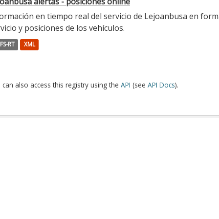
oanbusa alertas - posiciones online
ormación en tiempo real del servicio de Lejoanbusa en forma
vicio y posiciones de los vehículos.
FS-RT
XML
 can also access this registry using the
API
(see
API Docs
).