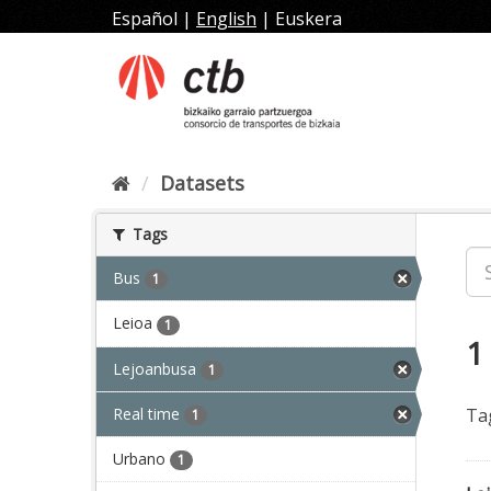
Skip
Español
|
English
|
Euskera
to
content
Datasets
Tags
Bus
1
Leioa
1
1
Lejoanbusa
1
Real time
Ta
1
Urbano
1