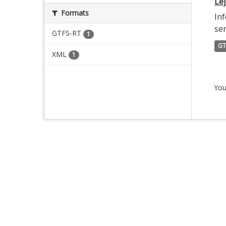
Lej
Formats
Inf
ser
GTFS-RT
1
GT
XML
1
You