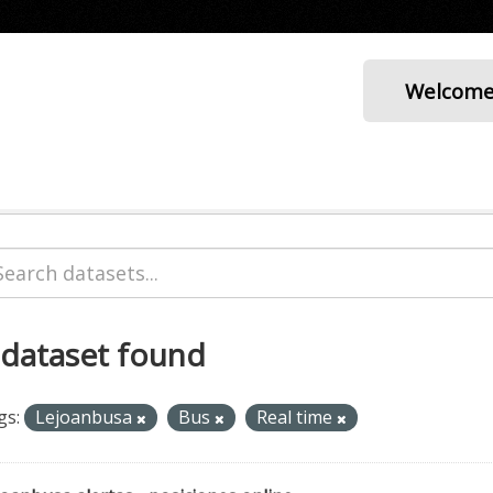
Welcom
 dataset found
gs:
Lejoanbusa
Bus
Real time