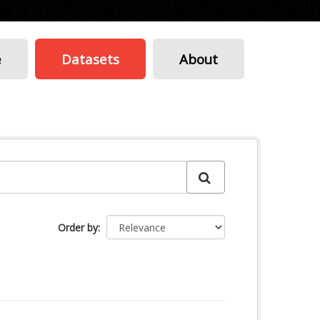
e
Datasets
About
Order by