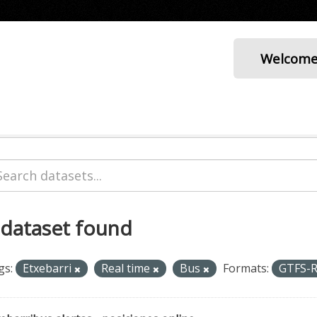
Welcom
 dataset found
gs:
Etxebarri
Real time
Bus
Formats:
GTFS-