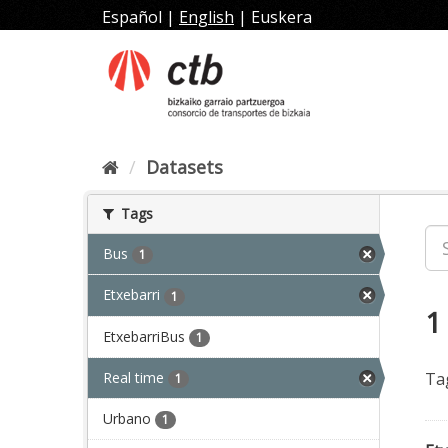
Skip
Español
|
English
|
Euskera
to
content
Datasets
Tags
Bus
1
Etxebarri
1
1
EtxebarriBus
1
Real time
Ta
1
Urbano
1