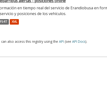
ebarribus alertas - posiciones online
ormación en tiempo real del servicio de Erandiobusa en form
servicio y posiciones de los vehículos.
FS-RT
XML
 can also access this registry using the
API
(see
API Docs
).