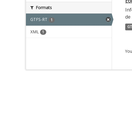
Etx
Formats
Inf
de 
GTFS-RT
1
GT
XML
1
You