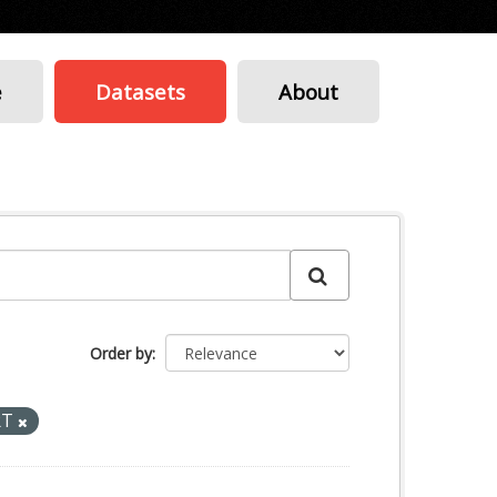
e
Datasets
About
Order by
RT