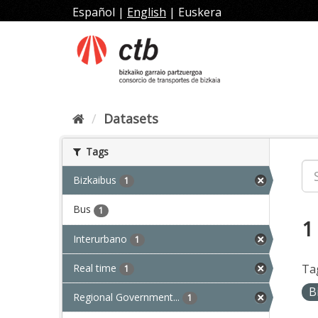
Skip
Español
|
English
|
Euskera
to
content
Datasets
Tags
Bizkaibus
1
Bus
1
1
Interurbano
1
Real time
Ta
1
B
Regional Government...
1