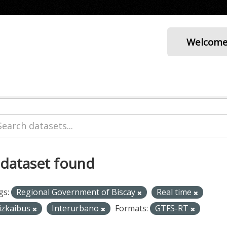
Welcom
 dataset found
gs:
Regional Government of Biscay
Real time
izkaibus
Interurbano
Formats:
GTFS-RT