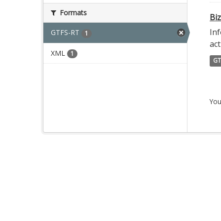
Formats
Biz
Inf
GTFS-RT
1
act
XML
1
GT
You