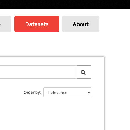
e
Datasets
About
Order by