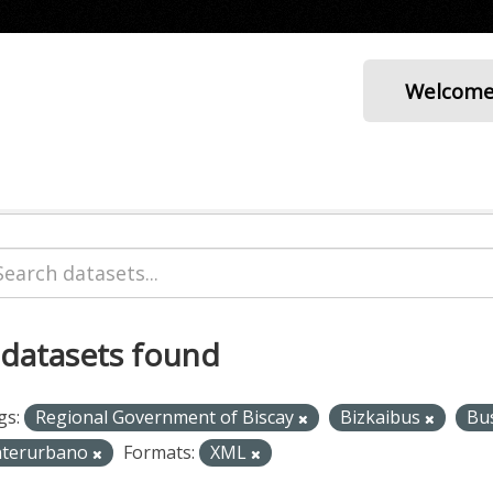
Welcom
 datasets found
gs:
Regional Government of Biscay
Bizkaibus
Bu
nterurbano
Formats:
XML