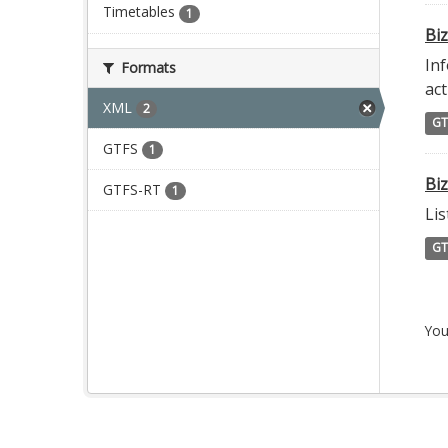
Timetables
1
Biz
Inf
Formats
act
XML
2
GT
GTFS
1
Bi
GTFS-RT
1
Lis
GT
You