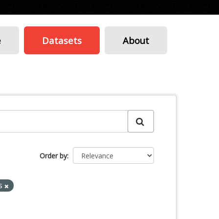
e
Datasets
About
Order by
s