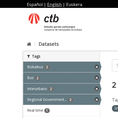
Skip
Español
|
English
|
Euskera
to
content
Datasets
Tags
Bizkaibus
2
Bus
2
2
Interurbano
2
Regional Government...
Ta
2
I
Real time
1