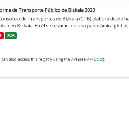
forme de Transporte Público de Bizkaia 2020
 Consorcio de Transportes de Bizkaia (CTB) elabora desde h
lico en Bizkaia. En él se resume, en una panorámica global, l
F
XLSX
 can also access this registry using the
API
(see
API Docs
).