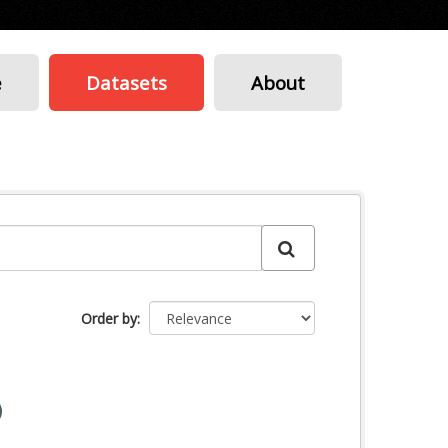
e
Datasets
About
Order by