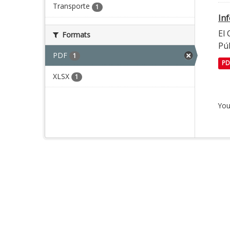
Transporte
1
In
El
Formats
Púb
PDF
1
PD
XLSX
1
You