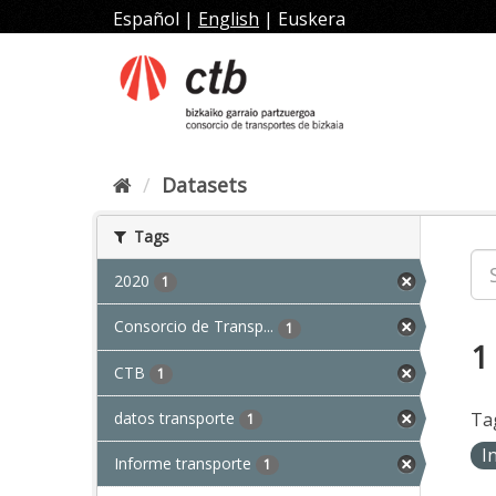
Skip
Español
|
English
|
Euskera
to
content
Datasets
Tags
2020
1
Consorcio de Transp...
1
1
CTB
1
datos transporte
Ta
1
I
Informe transporte
1