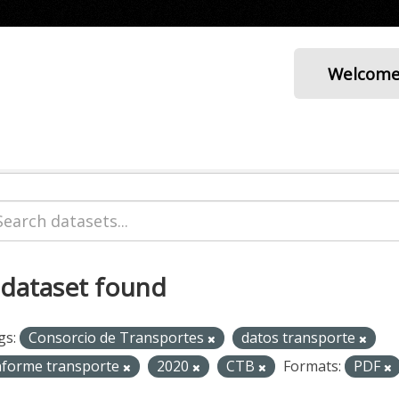
Welcom
 dataset found
gs:
Consorcio de Transportes
datos transporte
nforme transporte
2020
CTB
Formats:
PDF