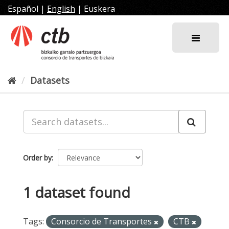
Skip
Español
|
English
|
Euskera
to
content
Datasets
Order by
1 dataset found
Tags:
Consorcio de Transportes
CTB