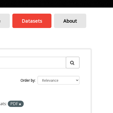
e
Datasets
About
Order by
ats:
PDF