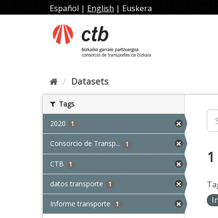
Skip
Español
|
English
|
Euskera
to
content
Datasets
Tags
2020
1
Consorcio de Transp...
1
1
CTB
1
datos transporte
Ta
1
I
Informe transporte
1