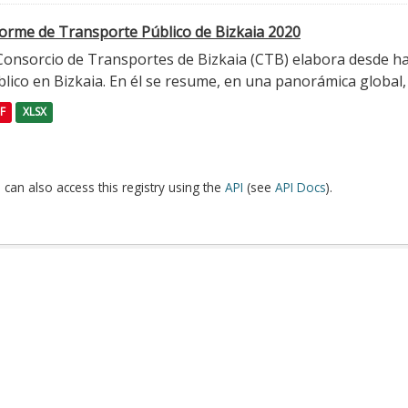
forme de Transporte Público de Bizkaia 2020
 Consorcio de Transportes de Bizkaia (CTB) elabora desde h
lico en Bizkaia. En él se resume, en una panorámica global, l
F
XLSX
 can also access this registry using the
API
(see
API Docs
).