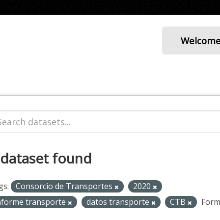
Welcom
 dataset found
gs:
Consorcio de Transportes
2020
nforme transporte
datos transporte
CTB
Form