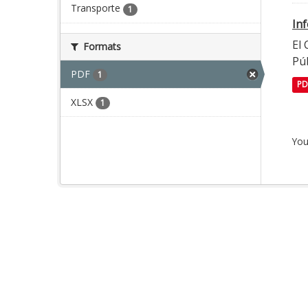
Transporte
1
In
El
Formats
Púb
PDF
1
PD
XLSX
1
You