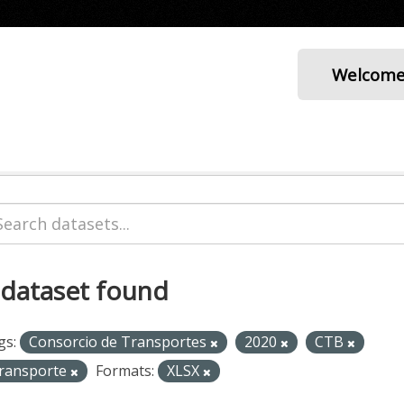
Welcom
 dataset found
gs:
Consorcio de Transportes
2020
CTB
ransporte
Formats:
XLSX