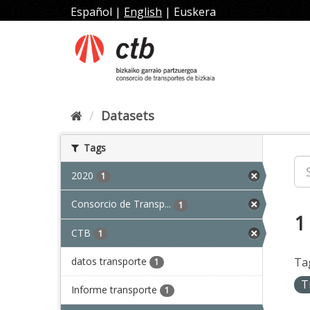
Skip
Español
|
English
|
Euskera
to
content
Datasets
Tags
2020
1
Consorcio de Transp...
1
1
CTB
1
datos transporte
Ta
1
T
Informe transporte
1