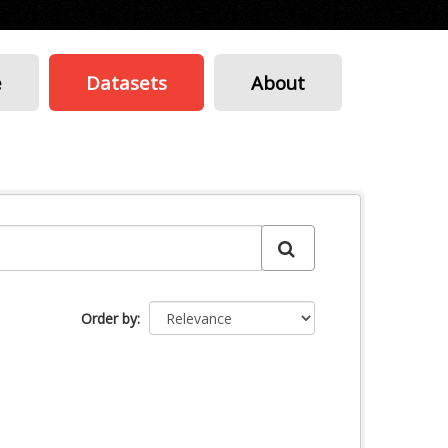
e
Datasets
About
Order by