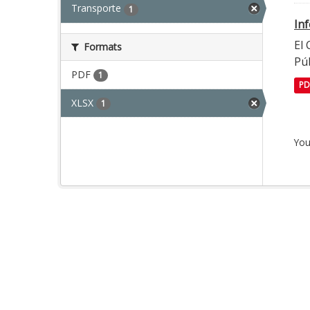
Transporte
1
In
El
Formats
Púb
PDF
1
PD
XLSX
1
You