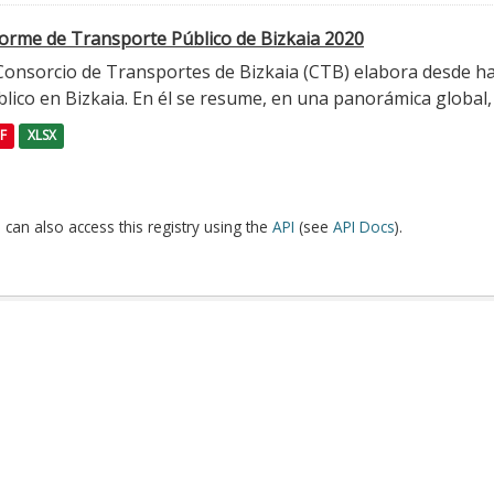
forme de Transporte Público de Bizkaia 2020
 Consorcio de Transportes de Bizkaia (CTB) elabora desde h
lico en Bizkaia. En él se resume, en una panorámica global, l
F
XLSX
 can also access this registry using the
API
(see
API Docs
).