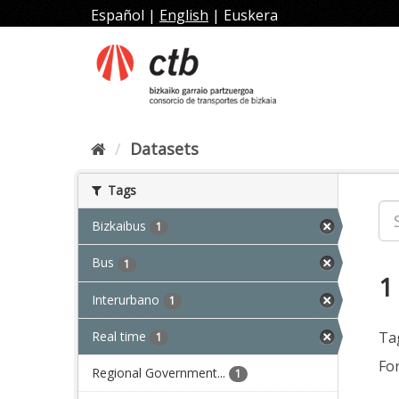
Skip
Español
|
English
|
Euskera
to
content
Datasets
Tags
Bizkaibus
1
Bus
1
1
Interurbano
1
Real time
Ta
1
Fo
Regional Government...
1