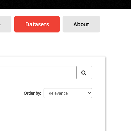
e
Datasets
About
Order by