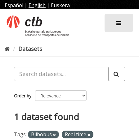
Skip
Español
|
English
|
Euskera
to
content
Datasets
Order by
1 dataset found
Tags:
Bilbobus
Real time