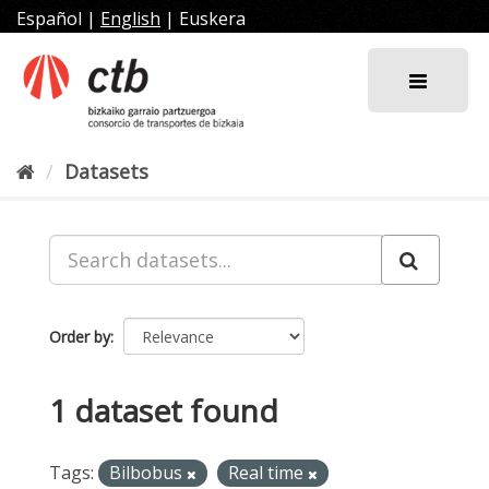
Skip
Español
|
English
|
Euskera
to
content
Datasets
Order by
1 dataset found
Tags:
Bilbobus
Real time