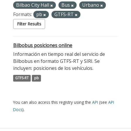
Bilbao City Hall
Bus
Urbano
Formats:
pb
GTFS-RT
Filter Results
Bilbobus posiciones online
Información en tiempo real del servicio de
Bilbobus en formato GTFS-RT y SIRI. Se
incluyen: posiciones de los vehículos.
GTFS-RT
pb
You can also access this registry using the
API
(see
API
Docs
).