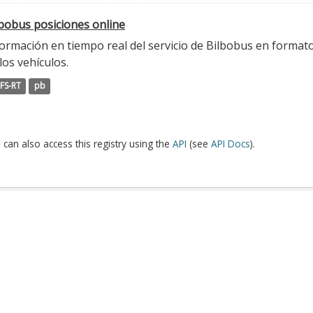
lbobus posiciones online
ormación en tiempo real del servicio de Bilbobus en formato
los vehículos.
FS-RT
pb
 can also access this registry using the
API
(see
API Docs
).