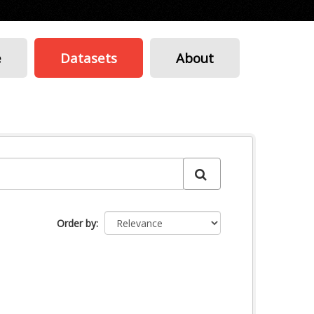
e
Datasets
About
Order by