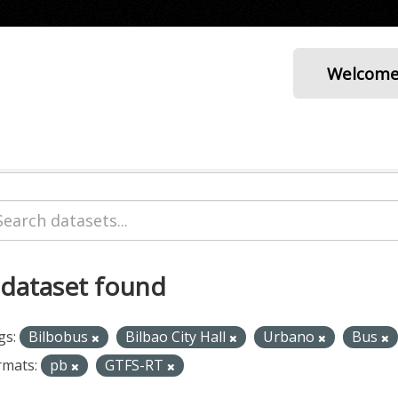
Welcom
 dataset found
gs:
Bilbobus
Bilbao City Hall
Urbano
Bus
rmats:
pb
GTFS-RT