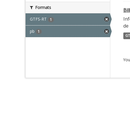
Formats
Bi
Inf
GTFS-RT
1
de 
pb
1
GT
You