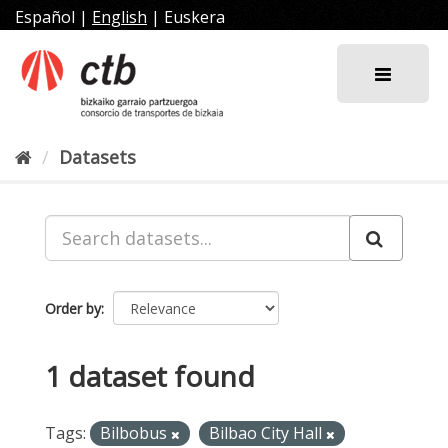
Skip
Español
|
English
|
Euskera
to
content
Datasets
Order by
1 dataset found
Tags:
Bilbobus
Bilbao City Hall