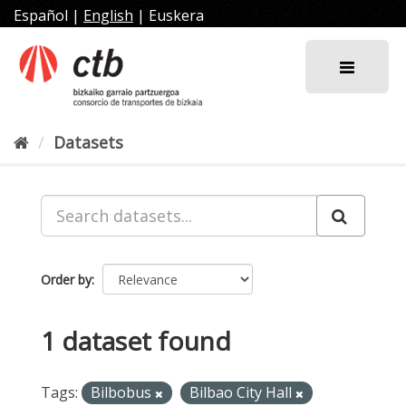
Skip
Español
|
English
|
Euskera
to
content
Datasets
Order by
1 dataset found
Tags:
Bilbobus
Bilbao City Hall