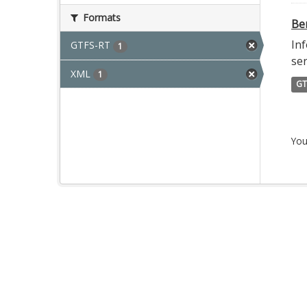
Formats
Ber
Inf
GTFS-RT
1
ser
XML
1
GT
You