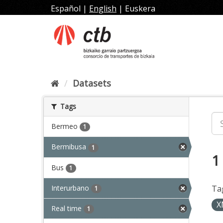
Skip
Español
|
English
|
Euskera
to
content
Datasets
Tags
Bermeo
1
Bermibusa
1
1
Bus
1
Interurbano
Ta
1
X
Real time
1