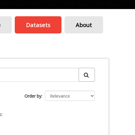
e
Datasets
About
Order by
s: