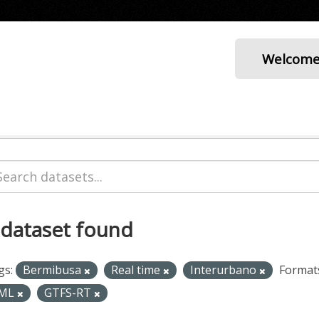
Welcom
 dataset found
gs:
Bermibusa
Real time
Interurbano
Format
ML
GTFS-RT