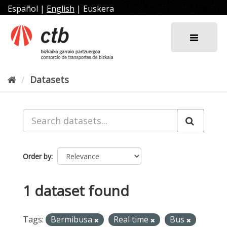
Skip
Español
|
English
|
Euskera
to
content
Datasets
Order by
1 dataset found
Tags:
Bermibusa
Real time
Bus