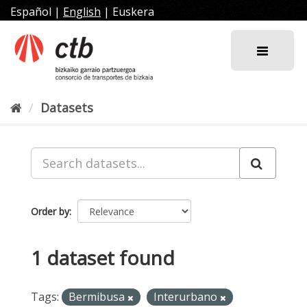
Skip
Español
|
English
|
Euskera
to
content
Datasets
Order by
1 dataset found
Tags:
Bermibusa
Interurbano