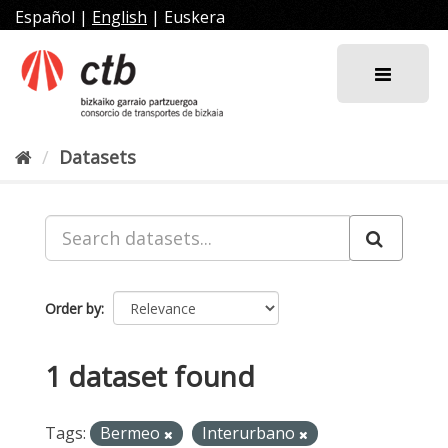
Skip
Español
|
English
|
Euskera
to
content
Datasets
Order by
1 dataset found
Tags:
Bermeo
Interurbano