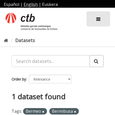
Skip
Español
|
English
|
Euskera
to
content
Datasets
Order by
1 dataset found
Tags:
Bermeo
Bermibusa