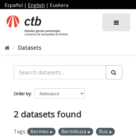
Skip
Español
|
English
|
Euskera
to
content
Datasets
Order by
2 datasets found
Tags:
Bermeo
Bermibusa
Bus