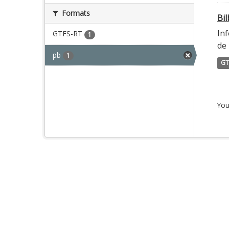
Formats
Bi
Inf
GTFS-RT
1
de 
pb
1
GT
You