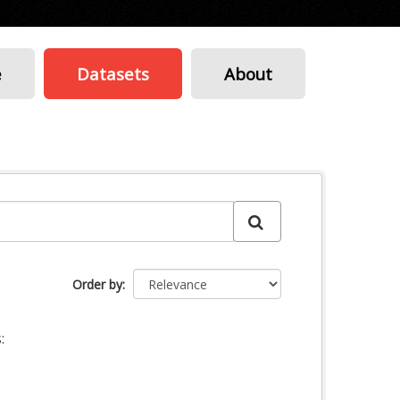
e
Datasets
About
Order by
: