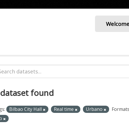
Welcom
 dataset found
gs:
Bilbao City Hall
Real time
Urbano
Formats
b