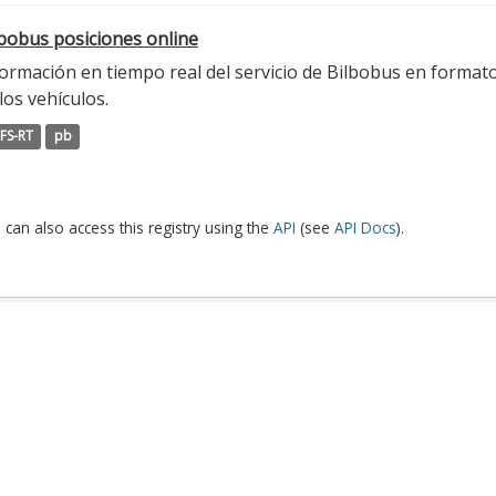
lbobus posiciones online
ormación en tiempo real del servicio de Bilbobus en formato
los vehículos.
FS-RT
pb
 can also access this registry using the
API
(see
API Docs
).