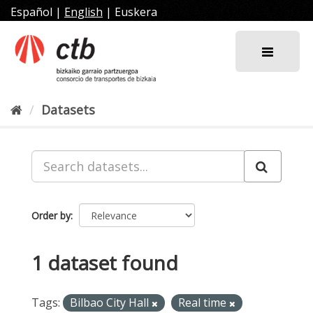
Skip
Español
|
English
|
Euskera
to
content
Datasets
Order by
1 dataset found
Tags:
Bilbao City Hall
Real time