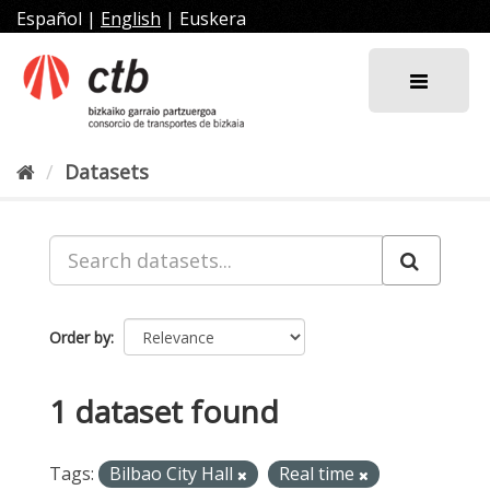
Skip
Español
|
English
|
Euskera
to
content
Datasets
Order by
1 dataset found
Tags:
Bilbao City Hall
Real time