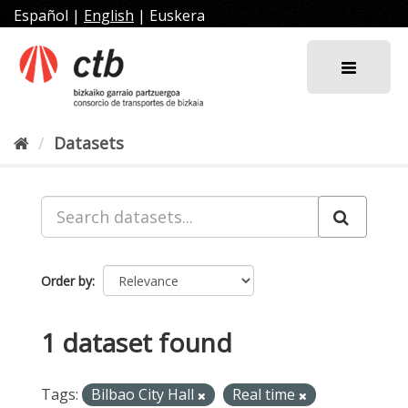
Skip
Español
|
English
|
Euskera
to
content
Datasets
Order by
1 dataset found
Tags:
Bilbao City Hall
Real time