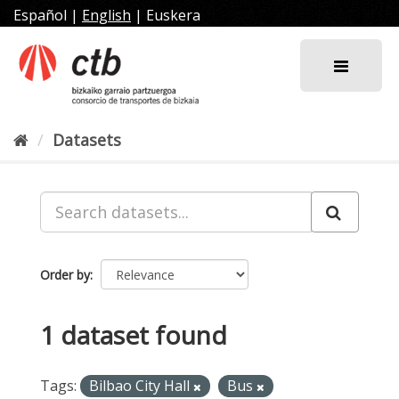
Skip
Español
|
English
|
Euskera
to
content
Datasets
Order by
1 dataset found
Tags:
Bilbao City Hall
Bus