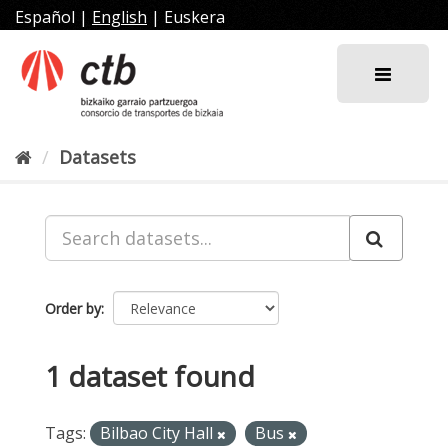
Skip
Español
|
English
|
Euskera
to
content
Datasets
Order by
1 dataset found
Tags:
Bilbao City Hall
Bus