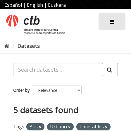
Skip
Español
|
English
|
Euskera
to
content
Datasets
Order by
5 datasets found
Tags:
Bus
Urbano
Timetables