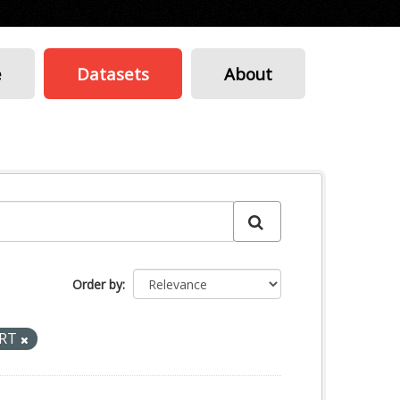
e
Datasets
About
Order by
-RT