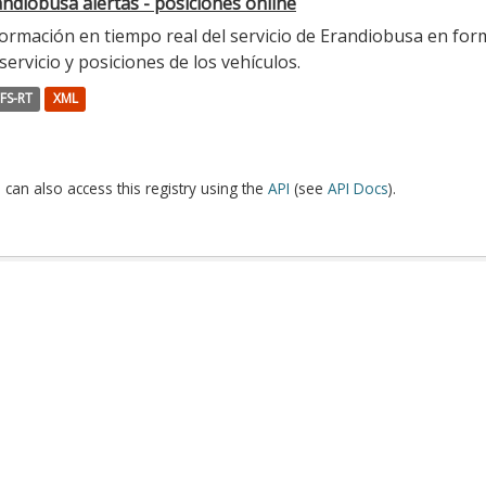
ndiobusa alertas - posiciones online
ormación en tiempo real del servicio de Erandiobusa en form
servicio y posiciones de los vehículos.
FS-RT
XML
 can also access this registry using the
API
(see
API Docs
).