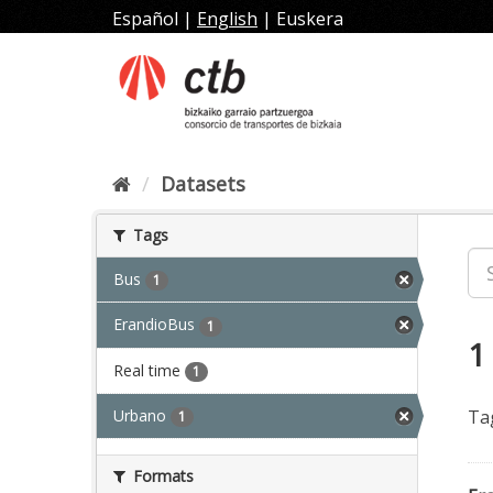
Skip
Español
|
English
|
Euskera
to
content
Datasets
Tags
Bus
1
ErandioBus
1
1
Real time
1
Urbano
Ta
1
Formats