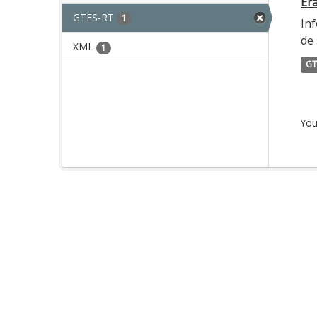
Era
GTFS-RT
1
Inf
de 
XML
1
GT
You