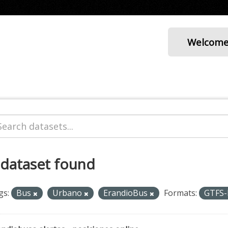
Welcom
 dataset found
gs:
Bus
Urbano
ErandioBus
Formats:
GTFS