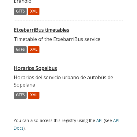
Erandio
GTFS
XML
EtxebarriBus timetables
Timetable of the EtxebarriBus service
GTFS
XML
Horarios Sopelbus
Horarios del servicio urbano de autobús de
Sopelana
GTFS
XML
You can also access this registry using the
API
(see
API
Docs
).