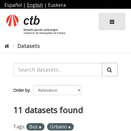
Skip
Español
|
English
|
Euskera
to
content
Datasets
Order by
11 datasets found
Tags:
Bus
Urbano