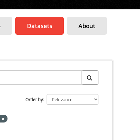
e
Datasets
About
Order by
y