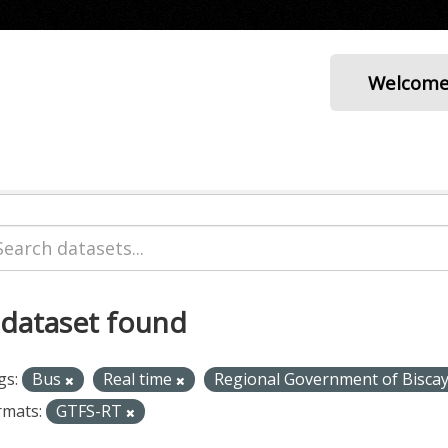
Welcom
 dataset found
gs:
Bus
Real time
Regional Government of Bisca
rmats:
GTFS-RT