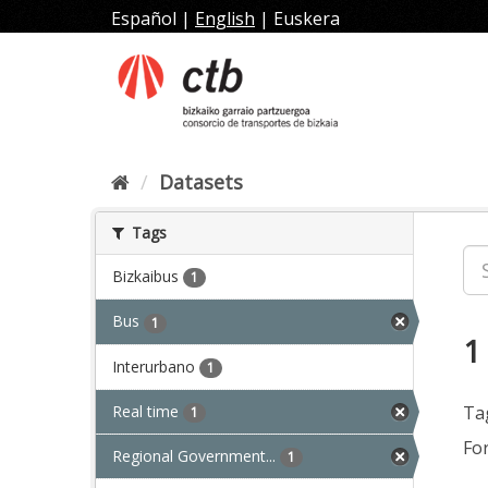
Skip
Español
|
English
|
Euskera
to
content
Datasets
Tags
Bizkaibus
1
Bus
1
1
Interurbano
1
Real time
Ta
1
Fo
Regional Government...
1