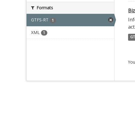
Formats
Biz
Inf
GTFS-RT
1
act
XML
1
GT
You