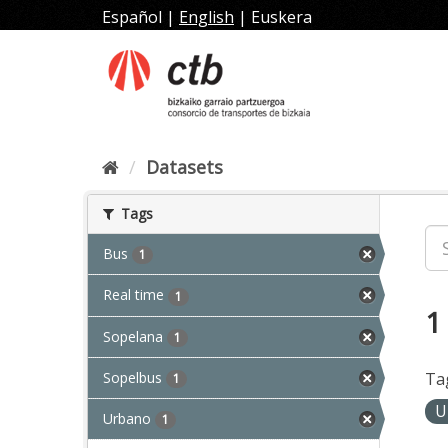
Skip
Español
|
English
|
Euskera
to
content
Datasets
Tags
Bus
1
Real time
1
1
Sopelana
1
Sopelbus
Ta
1
U
Urbano
1