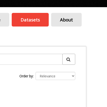
e
Datasets
About
Order by