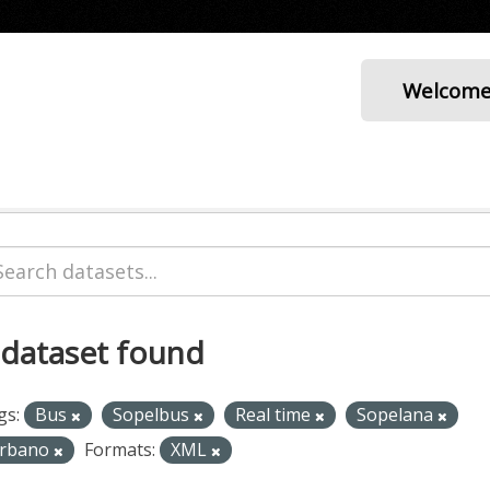
Welcom
 dataset found
gs:
Bus
Sopelbus
Real time
Sopelana
rbano
Formats:
XML