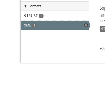
Formats
Sop
Inf
GTFS-RT
1
ser
XML
1
GT
You