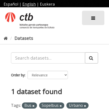
Skip
Español
|
English
|
Euskera
to
content
Datasets
Order by
1 dataset found
Tags:
Bus
Sopelbus
Urbano