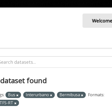
Welcom
 dataset found
gs:
Bus
Interurbano
Bermibusa
Formats:
TFS-RT