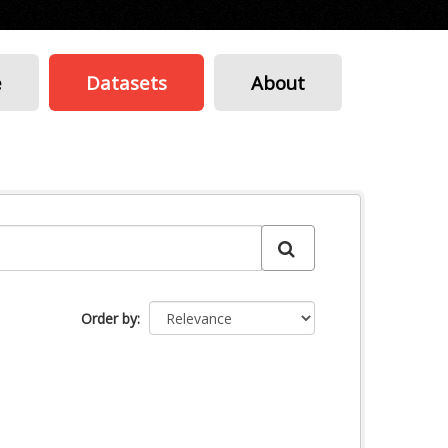
e
Datasets
About
Order by