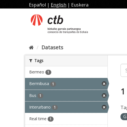
Skip
Español
|
English
|
Euskera
to
content
Datasets
Tags
Bermeo
1
Bermibusa
1
1
Bus
1
Interurbano
Ta
1
G
Real time
1