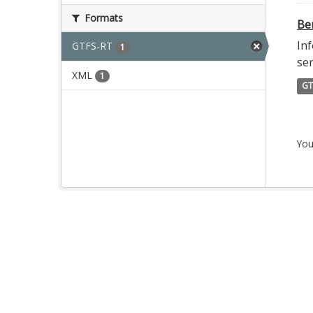
Formats
Ber
Inf
GTFS-RT
1
ser
XML
1
GT
You