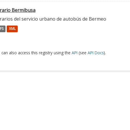
rario Bermibusa
rarios del servicio urbano de autobús de Bermeo
FS
XML
 can also access this registry using the
API
(see
API Docs
).