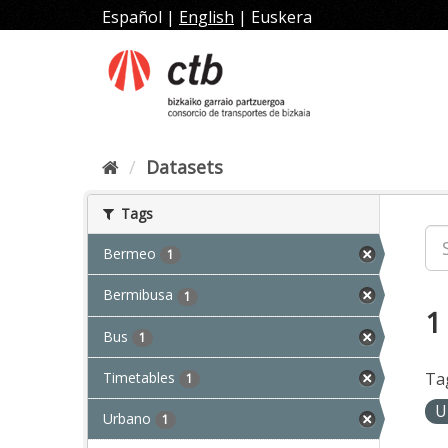
Skip
Español
|
English
|
Euskera
to
content
Datasets
Tags
Bermeo
1
Bermibusa
1
1
Bus
1
Timetables
Ta
1
U
Urbano
1