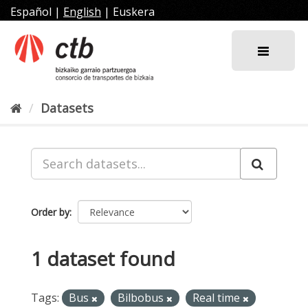
Skip
Español
|
English
|
Euskera
to
content
Datasets
Order by
1 dataset found
Tags:
Bus
Bilbobus
Real time