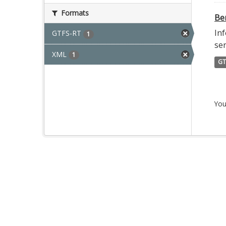
Formats
Ber
Inf
GTFS-RT
1
ser
XML
1
GT
You