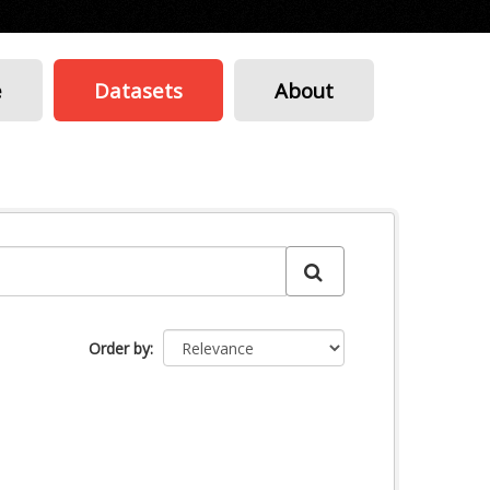
e
Datasets
About
Order by