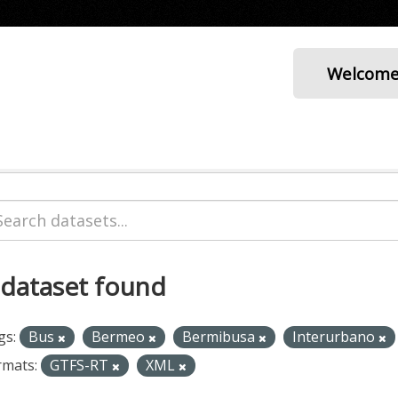
Welcom
 dataset found
gs:
Bus
Bermeo
Bermibusa
Interurbano
rmats:
GTFS-RT
XML