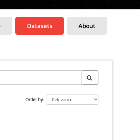
e
Datasets
About
Order by