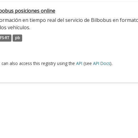
lbobus posiciones online
ormación en tiempo real del servicio de Bilbobus en formato
los vehículos.
FS-RT
pb
 can also access this registry using the
API
(see
API Docs
).