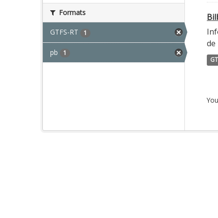
Formats
Bi
Inf
GTFS-RT
1
de 
pb
1
GT
You