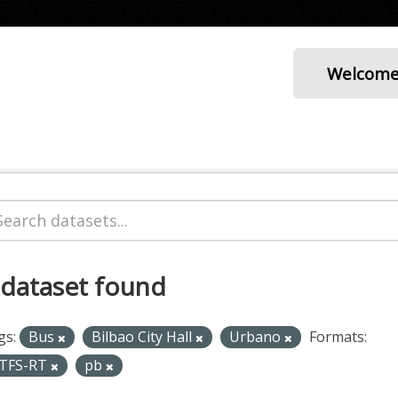
Welcom
 dataset found
gs:
Bus
Bilbao City Hall
Urbano
Formats:
TFS-RT
pb