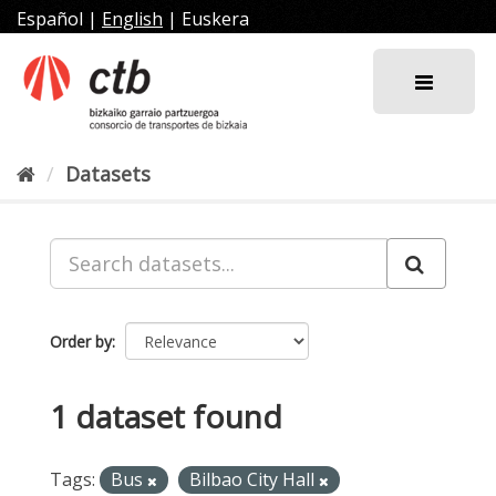
Skip
Español
|
English
|
Euskera
to
content
Datasets
Order by
1 dataset found
Tags:
Bus
Bilbao City Hall