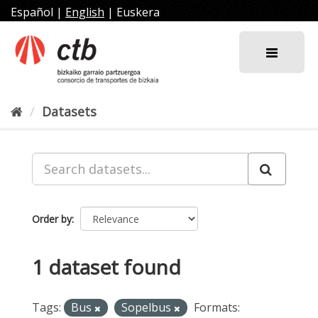
Skip
Español
|
English
|
Euskera
to
content
Datasets
Order by
1 dataset found
Tags:
Bus
Sopelbus
Formats: