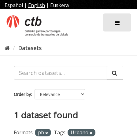
Skip
Español
|
English
|
Euskera
to
content
Datasets
Order by
1 dataset found
Formats:
pb
Tags:
Urbano