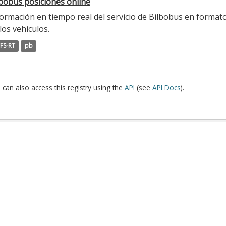
lbobus posiciones online
ormación en tiempo real del servicio de Bilbobus en formato
los vehículos.
FS-RT
pb
 can also access this registry using the
API
(see
API Docs
).