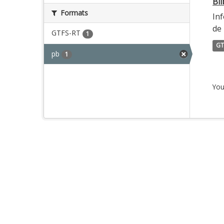
Bi
Formats
Inf
de 
GTFS-RT
1
GT
pb
1
You