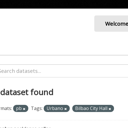
Welcom
 dataset found
rmats:
pb
Tags:
Urbano
Bilbao City Hall