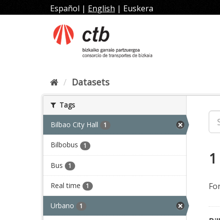
Skip
Español
|
English
|
Euskera
to
content
Datasets
Tags
Bilbao City Hall
1
Bilbobus
1
1
Bus
1
Real time
Fo
1
Urbano
1