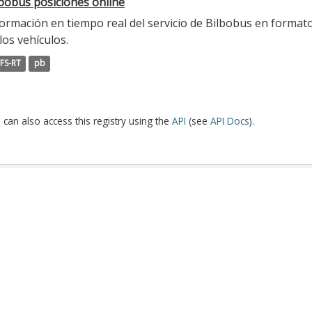
lbobus posiciones online
ormación en tiempo real del servicio de Bilbobus en formato
los vehículos.
FS-RT
pb
 can also access this registry using the
API
(see
API Docs
).