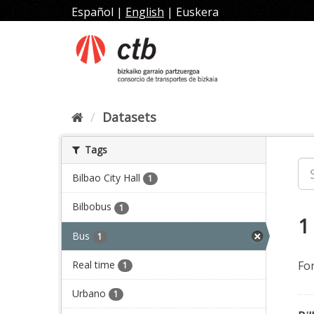
Skip
Español
|
English
|
Euskera
to
content
Datasets
Tags
Bilbao City Hall
1
Bilbobus
1
1
Bus
1
Real time
Fo
1
Urbano
1