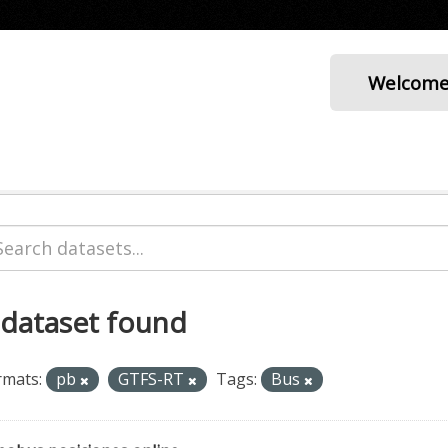
Welcom
 dataset found
rmats:
pb
GTFS-RT
Tags:
Bus