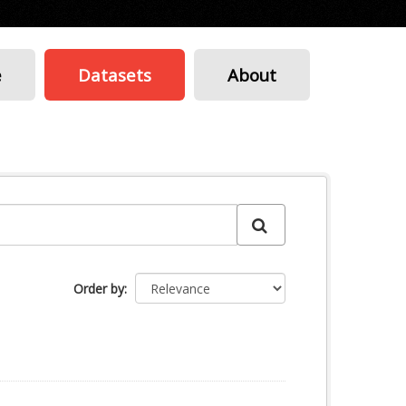
e
Datasets
About
Order by