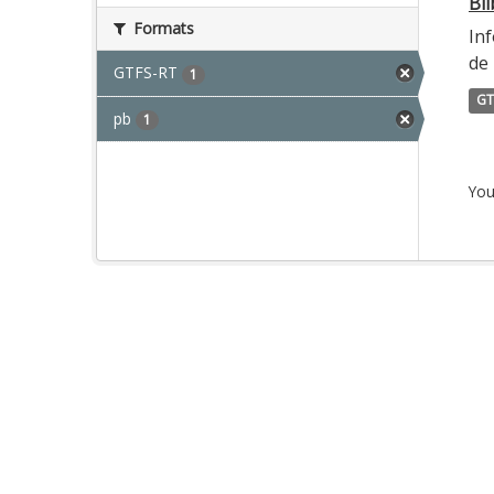
Bi
Formats
Inf
de 
GTFS-RT
1
GT
pb
1
You