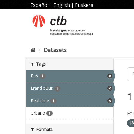
Skip
Español
|
English
|
Euskera
to
content
Datasets
Tags
Bus
1
ErandioBus
1
1
Real time
1
Urbano
Fo
1
R
Formats