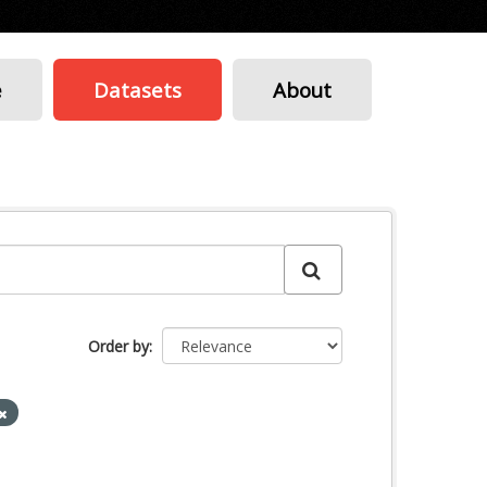
e
Datasets
About
Order by