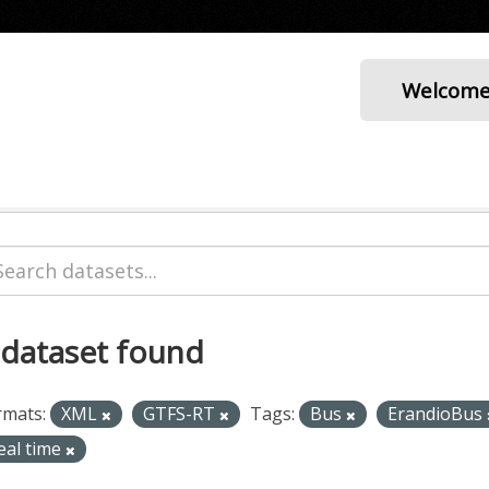
Welcom
 dataset found
rmats:
XML
GTFS-RT
Tags:
Bus
ErandioBus
eal time