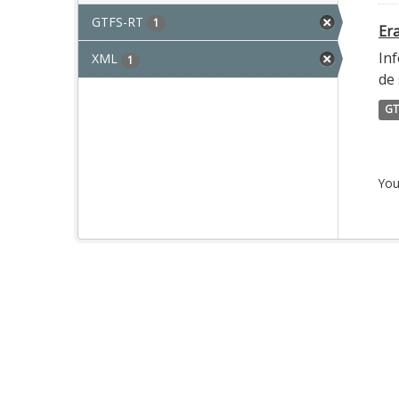
GTFS-RT
1
Era
Inf
XML
1
de 
GT
You