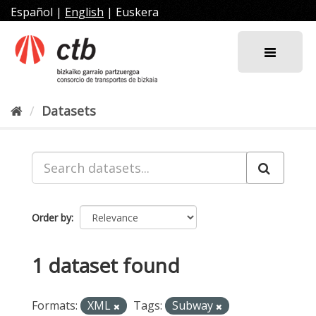
Skip
Español
|
English
|
Euskera
to
content
Datasets
Order by
1 dataset found
Formats:
XML
Tags:
Subway