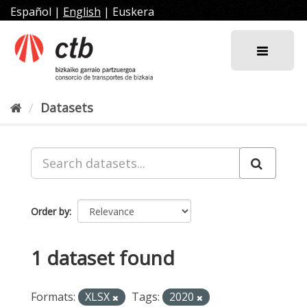
Skip
Español
|
English
|
Euskera
to
content
Datasets
Order by
1 dataset found
Formats:
XLSX
Tags:
2020