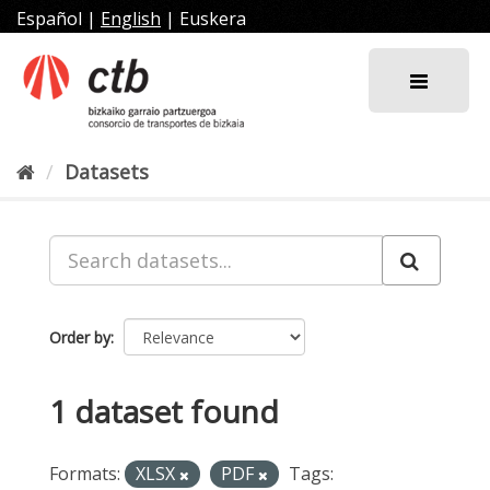
Skip
Español
|
English
|
Euskera
to
content
Datasets
Order by
1 dataset found
Formats:
XLSX
PDF
Tags: