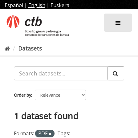
Skip
Español
|
English
|
Euskera
to
content
Datasets
Order by
1 dataset found
Formats:
PDF
Tags: