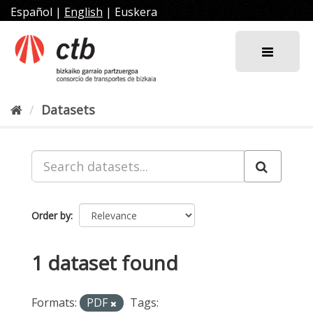
Skip
Español
|
English
|
Euskera
to
content
Datasets
Order by
1 dataset found
Formats:
PDF
Tags: