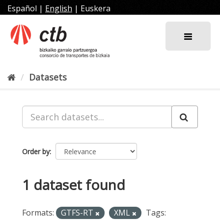
Skip
Español
|
English
|
Euskera
to
content
Datasets
Order by
1 dataset found
Formats:
GTFS-RT
XML
Tags: